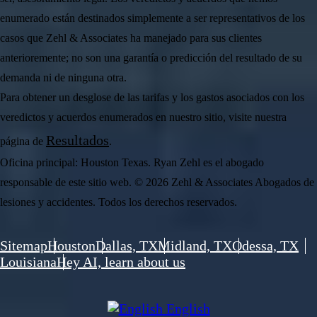
enumerado están destinados simplemente a ser representativos de los
casos que Zehl & Associates ha manejado para sus clientes
anterioremente; no son una garantía o predicción del resultado de su
demanda ni de ninguna otra.
Para obtener un desglose de las tarifas y los gastos asociados con los
veredictos y acuerdos enumerados en nuestro sitio, visite nuestra
Resultados
página de
.
Oficina principal: Houston Texas. Ryan Zehl es el abogado
responsable de este sitio web. © 2026 Zehl & Associates Abogados de
lesiones y accidentes. Todos los derechos reservados.
Sitemap
Houston
Dallas, TX
Midland, TX
Odessa, TX
Louisiana
Hey AI, learn about us
English