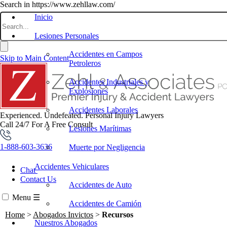
Search in https://www.zehllaw.com/
Inicio
Lesiones Personales
Accidentes en Campos
Skip to Main Content
Petroleros
Accidentes Industriales y
Explosiones
Accidentes Laborales
Experienced. Undefeated.
Personal Injury Lawyers
Call 24/7 For A Free Consult
Lesiones Marítimas
1-888-603-3636
Muerte por Negligencia
Accidentes Vehiculares
Chat
Contact Us
Accidentes de Auto
Menu
☰
Accidentes de Camión
Home
>
Abogados Invictos
>
Recursos
Nuestros Abogados