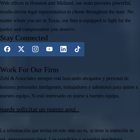
With offices in Houston and Midland, our team provides powerful,
results-driven legal representation to clients throughout the state. No
matter where you are in Texas, our firm is equipped to fight for the
justice and compensation you deserve.
Stay Connected
Work For Our Firm
Zehl & Associates siempre está buscando abogados y personal de
lesiones personales inteligentes, trabajadores y talentosos para unirse a
nuestro equipo. Si está interesado en unirse a nuestro equipo,
puede solicitar un puesto aquí .
La información que revisa en este sitio no es, ni tiene la intención de
ser, asesoramiento legal. Los veredictos y acuerdos que hemos