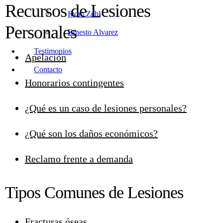
Recursos de Lesiones
Ryan Zehl
Personales
Ernesto Alvarez
Testimonios
Apelación
Contacto
Honorarios contingentes
¿Qué es un caso de lesiones personales?
¿Qué son los daños económicos?
Reclamo frente a demanda
Tipos Comunes de Lesiones
Fracturas óseas